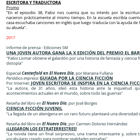
ESCRITORA Y TRADUCTORA
Promo
"En el episodio 38, Pabsi nos cuenta que su interés por la
escritur
nacieron prácticamente al mismo tiempo. En la escuela escribía cuent
casa escuchaba canciones en
inglés
que luego traducía con la ayuda de l
su abuela".
2017
Informe de prensa - Ediciones SM
UNA JOVEN AUTORA GANA LA X EDICIÓN DEL PREMIO EL BA
"Pabsi Livmar obtiene el galardón por una historia de fantasía y ciencia f
distopía"
Especial
Centerfold
en
El Nuevo Día
, por Mariana Fullana
GUIADA POR LA CIENCIA FICCIÓN
Periódico impreso:
JOVEN ESCRITORA SE INSPIRA EN LA CIENCIA FIC
Por Internet:
"La autora, de 31 años, ideó esta historia ante la inquietud qu
acontecimientos actuales en el mundo, sobre todo las guerras"
Reseña del libro en
El Nuevo Día
, por José Borges
CIENCIA FICCIÓN JUVENIL
"La llegada de un alienígena en un raro futuro planteará una diversidad
Reseña del libro en
El Nuevo Día
, por Carmen Dolores Hernández
¡LLEGARON LOS EXTRATERRESTRES!
"La novela tiene un final sorpresivo, una trama interesante y, sobre
vocabulario creado para nombrar realidades extrañas"