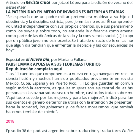
Artículo en
Revista Cruce
por Jotacé López para la edición de verano de
desde el ser
LA PATERNIDAD EN MEDIO DE INVASIONES INTERPLANETARIAS
"Se esperaría que un padre militar pretendiera moldear a su hijo o h
obediencia y la disciplina estricta, pero Jeremías no es así. Él comprende
voluntad independiente con sus propios criterios, que sus pensamient
como los suyos y, sobre todo, no entiende la diferencia como amenaza
como parte de las dinámicas de la vida y la convivencia social. [...] La a
por un público joven no es inocente. Se trata de un acto de fe en las n
que algún día tendrán que enfrentar la deblacle y las consecuencias de
hoy".
Especial en
El Nuevo Día
, por Mariana Fullana
PABSI LIVMAR APUESTA A SUS TEOREMAS TURBIOS
Republicación completa aquí
"Los 11 cuentos que componen esta nueva entrega navegan entre el horr
ciencia ficción y muchos han sido publicados previamente en revista
México, Cuba, España y en Puerto Rico. [...] Lo que guardan en común
según indicó la escritora, es que las mujeres son eje central de las his
personaje o la voz narradora sea un hombre, casi todos tratan sobre mujer
"Aquí todo sucede por las mujeres y para las mujeres”, indicó para lu
sus cuentos el género de terror se utiliza con la intención de presentar
hacia la sociedad, los gobiernos y los falsos moralismos, que tambi
hacernos temblar del miedo".
2018
Episodio 38 del podcast argentino sobre traducción y traductores
En Pan