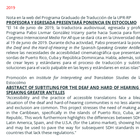
2019
Nota en la web del Programa Graduado de Traducción de la UPR-RP
PROFESORA Y EGRESADA PRESENTARÁ PONENCIA EN ESTOCOLMO
"El 14 de junio de 2019, la traductora audiovisual, egresada y pro
Programa Pabsi Livmar González Irizarry parte hacia Suecia para fo
Congreso Internacional Media For All
que se dará cita en la Universidad d
al 19 de junio de 2019. Durante dicha actividad, Pabsi presentará la po
the Deaf and the Hard-of-Hearing in the Spanish-Speaking Greater Antille
relieve las necesidades de accesibilidad cinematográfica que present
sordas de Puerto Rico, Cuba y República Dominicana. Habla, además, so
de crear leyes y estándares para el proceso de traducción y subtit
soluciones para el vacío palpable en las leyes y estándares en estas islas"
Promoción en
Institute for Interpreting and Translation Studies
de l
Estocolmo
ABSTRACT OF SUBTITLING FOR THE DEAF AND HARD OF HEARING 
SPEAKING GREATER ANTILLES
"Accessibility and the practice of accessible translations face a bl
situation of the deaf and hard-of-hearing communities is no less alarmin
and exclusion are common. This project stresses the need of making ac
in the Caribbean, specifically in the islands of Puerto Rico, Cuba, 
Republic. This work furthermore highlights the differences between S
Latin America, Spain, and the U.S.A. (for the Latino market), showing 
and may be used to pave the way for subsequent SDH standards in 
countries that lack these regulations."