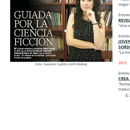
mejor 
Entrev
REVEL
"Una t
Entrev
JOVE
SORD
"La in
2015
Foto: Gerardo Castillo (GFR Media)
Entrev
CREA
"Aunqu
traduc
© 