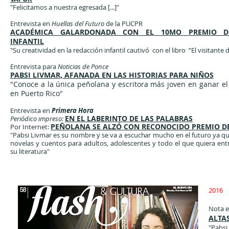
"Felicitamos a nuestra egresada [...]"
Entrevista en
Huellas del Futuro
de la PUCPR
ACADÉMICA GALARDONADA CON EL 10MO PREMIO DE
INFANTIL
"Su creatividad en la redacción infantil cautivó con el libro “El visitante d
Entrevista para
Noticias de Ponce
PABSI LIVMAR, AFANADA EN LAS HISTORIAS PARA NIÑOS
"Conoce a la única peñolana y escritora más joven en ganar e
en Puerto Rico"
Entrevista en
Primera Hora
EN EL LABERINTO DE LAS PALABRAS
Periódico impreso:
PEÑOLANA SE ALZÓ CON RECONOCIDO PREMIO DE
Por Internet:
"Pabsi Livmar es su nombre y se va a escuchar mucho en el futuro ya 
novelas y cuentos para adultos, adolescentes y todo el que quiera ent
su literatura"
2016
Nota e
ALTA
"Pabsi