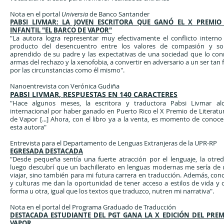
Nota en el portal
Universia
de Banco Santander
P
ABSI LIVMAR: LA JOVEN ESCRITORA QUE GANÓ EL X PREMIO
INFANTIL "EL BARCO DE VAPOR"
"La autora logra representar muy efectivamente el conflicto interno 
producto del desencuentro entre los valores de compasión y so
aprendido de su padre y las expectativas de una sociedad que lo con
armas del rechazo y la xenofobia, a convertir en adversario a un ser tan
por las circunstancias como él mismo".
Nanoentrevista con Verónica Gudiña
PABSI LIVMAR, RESPUESTAS EN 140 CARACTERES
"Hace algunos meses, la escritora y traductora Pabsi Livmar al
internacional por haber ganado en Puerto Rico el X Premio de Literatura
de Vapor [...] Ahora, con el libro ya a la venta, es momento de conoc
esta autora"
Entrevista para el Departamento de Lenguas Extranjeras de la UPR-RP
EGRESADA DESTACADA
"Desde pequeña sentía una fuerte atracción por el lenguaje, la otred
luego descubrí que un bachillerato en lenguas modernas me sería de u
viajar, sino también para mi futura carrera en traducción. Además, con
y culturas me dan la oportunidad de tener acceso a estilos de vida y
forma u otra, igual que los textos que traduzco, nutren mi narrativa".
Nota en el portal del Programa Graduado de Traducción
DESTACADA ESTUDIANTE DEL PGT GANA LA X EDICIÓN DEL PREM
VAPOR