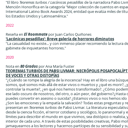
"El libro
Teoremas turbios / Lacónicas pesadillas
de la narradora Pabsi Liv
Mención Honorífica en la categoría "Mejor colección de cuentos en espa
International Latino Book Awards 2024, entidad que evalúa miles de títu
los Estados Unidos y Latinoamérica."
2022
Reseña en
El Roommate
por Juan Carlos Quiñones
'Lacónicas pesadillas': Breve galería de horrores diminutos
"La casualidad no existe... y con inmenso placer recomiendo la lectura 
gabinete de inquietantes horrores."
2020
Nota en
80 Grados
por Ana María Fuster
TEOREMAS TURBIOS DE PABSI LIVMAR: NECRÓPOLIS POSAPOCALÍPT
DE VOCES Y OTRAS DISTOPÍAS
"¿Cuándo se rompe la alegría de la inocencia? Hay en el libro una búsq
somos, qué somos más allá de estar vivos o muertos y ¿qué es morir?,
controlar la muerte?, ¿en qué nos hemos transformado?. ¿Cómo podem
ese lado oscuro de nosotros, del otro, o aún peor, del gobierno?¿Hasta
puedes convertir en asesino o suicida? ¿Estamos vivos o nos hemos id
¿Son las emociones y la empatía la salvación? Todas estas preguntas y r
presentan en
Teoremas turbios
de Pabsi Livmar
.
La literatura especulativ
desde la ciencia ficción, el terror cotidiano y sicológico, lo paranormal y 
límites para describir el mundo en que vivimos, sea distópico o realista,
interior de cada uno. A través de estas posibilidades creativas, Pabsi mol
jamaquearnos a los lectores y hacernos partícipes de su sensibilidad y s