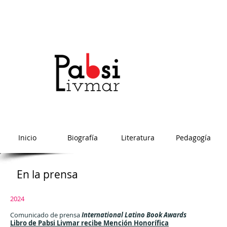
Inicio
Biografía
Literatura
Pedagogía
En la prensa
2024
Comunicado de prensa
International Latino Book Awards
Libro de Pabsi Livmar recibe Mención Honorífica