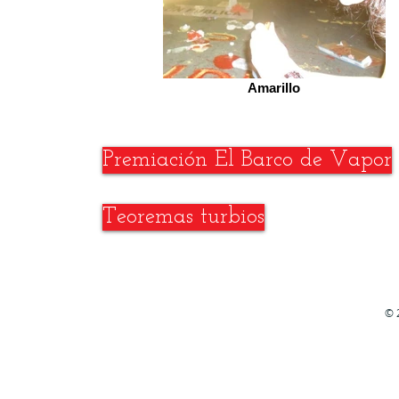
Amarillo
Premiación El Barco de Vapor
Teoremas turbios
© 