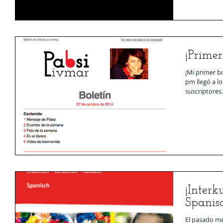
¡Primer
¡Mi primer bo
pm llegó a l
suscriptores
¡Interk
Spanis
El pasado me