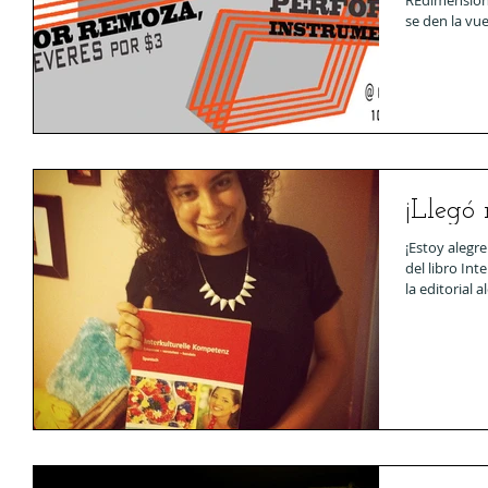
REdimensiona
se den la vuel
¡Llegó 
¡Estoy alegr
del libro In
la editorial 